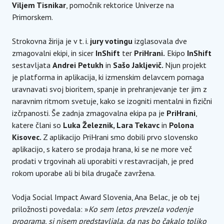
Viljem Tisnikar
, pomočnik rektorice Univerze na
Primorskem.
Strokovna žirija je v t. i.
jury votingu
izglasovala dve
zmagovalni ekipi, in sicer
InShift
ter
PriHrani.
Ekipo
InShift
sestavljata
Andrei Petukh
in
Sašo Jakljevič.
Njun projekt
je platforma in aplikacija, ki izmenskim delavcem pomaga
uravnavati svoj bioritem, spanje in prehranjevanje ter jim z
naravnim ritmom svetuje, kako se izogniti mentalni in fizični
izčrpanosti. Še zadnja zmagovalna ekipa pa je
PriHrani
,
katere člani so
Luka Železnik, Lara Tekavc
in
Polona
Kisovec.
Z aplikacijo PriHrani smo dobili prvo slovensko
aplikacijo, s katero se prodaja hrana, ki se ne more več
prodati v trgovinah ali uporabiti v restavracijah, je pred
rokom uporabe ali bi bila drugače zavržena.
Vodja Social Impact Award Slovenia, Ana Belac, je ob tej
priložnosti povedala: »
Ko sem letos prevzela vodenje
programa, si nisem predstavljala, da nas bo čakalo toliko