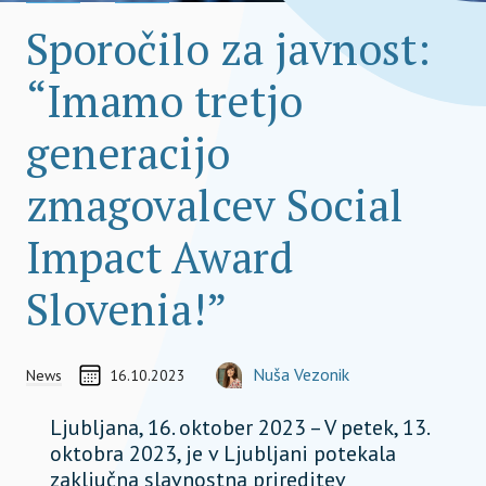
Sporočilo za javnost:
“Imamo tretjo
generacijo
zmagovalcev Social
Impact Award
Slovenia!”
Communications man
CREATED ON
AVTOR
Nuša Vezonik
News
16.10.2023
TEAM MEMBER
nusa.vezonik@socialimpactaward.net
Ljubljana, 16. oktober 2023 – V petek, 13.
oktobra 2023, je v Ljubljani potekala
zaključna slavnostna prireditev