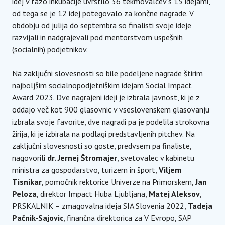
idej v fazo inkubacije uvrstilo 36 tekmovalcev s 15 idejami,
od tega se je 12 idej potegovalo za končne nagrade. V
obdobju od julija do septembra so finalisti svoje ideje
razvijali in nadgrajevali pod mentorstvom uspešnih
(socialnih) podjetnikov.
Na zaključni slovesnosti so bile podeljene nagrade štirim
najboljšim socialnopodjetniškim idejam Social Impact
Award 2023. Dve nagrajeni ideji je izbrala javnost, ki je z
oddajo več kot 900 glasovnic v vseslovenskem glasovanju
izbrala svoje favorite, dve nagradi pa je podelila strokovna
žirija, ki je izbirala na podlagi predstavljenih pitchev. Na
zaključni slovesnosti so goste, predvsem pa finaliste,
nagovorili
dr. Jernej Štromajer
, svetovalec v kabinetu
ministra za gospodarstvo, turizem in šport,
Viljem
Tisnikar
, pomočnik rektorice Univerze na Primorskem,
Jan
Peloza
, direktor Impact Huba Ljubljana,
Matej Aleksov
,
PRSKALNIK – zmagovalna ideja SIA Slovenia 2022,
Tadeja
Pačnik-Sajovic
, finančna direktorica za V Evropo, SAP