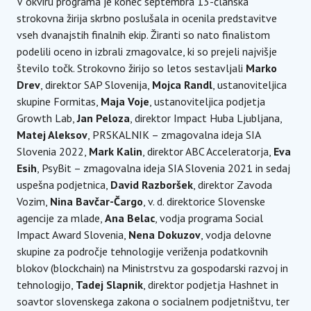
V okviru programa je konec septembra 13-članska
strokovna žirija skrbno poslušala in ocenila predstavitve
vseh dvanajstih finalnih ekip. Žiranti so nato finalistom
podelili oceno in izbrali zmagovalce, ki so prejeli najvišje
število točk. Strokovno žirijo so letos sestavljali
Marko
Drev
, direktor SAP Slovenija,
Mojca Randl
, ustanoviteljica
skupine Formitas,
Maja Voje
, ustanoviteljica podjetja
Growth Lab,
Jan Peloza
, direktor Impact Huba Ljubljana,
Matej Aleksov
, PRSKALNIK – zmagovalna ideja SIA
Slovenia 2022,
Mark Kalin
, direktor ABC Acceleratorja,
Eva
Esih
, PsyBit – zmagovalna ideja SIA Slovenia 2021 in sedaj
uspešna podjetnica,
David Razboršek
, direktor Zavoda
Vozim,
Nina Bavčar-Čargo
, v. d. direktorice Slovenske
agencije za mlade,
Ana Belac
, vodja programa Social
Impact Award Slovenia,
Nena Dokuzov
, vodja delovne
skupine za področje tehnologije veriženja podatkovnih
blokov (blockchain) na Ministrstvu za gospodarski razvoj in
tehnologijo,
Tadej Slapnik
, direktor podjetja Hashnet in
soavtor slovenskega zakona o socialnem podjetništvu, ter