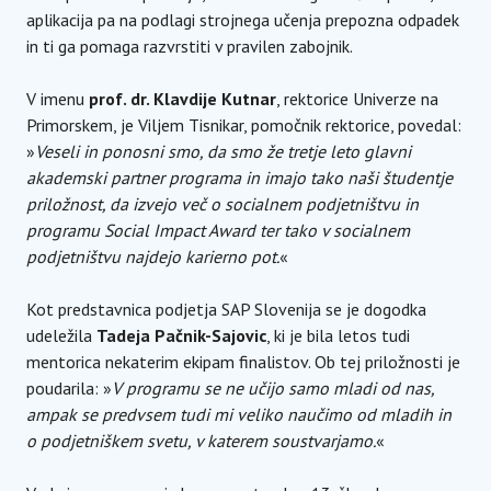
aplikacija pa na podlagi strojnega učenja prepozna odpadek
in ti ga pomaga razvrstiti v pravilen zabojnik.
V imenu
prof. dr. Klavdije Kutnar
, rektorice Univerze na
Primorskem, je Viljem Tisnikar, pomočnik rektorice, povedal:
»
Veseli in ponosni smo, da smo že tretje leto glavni
akademski partner programa in imajo tako naši študentje
priložnost, da izvejo več o socialnem podjetništvu in
programu Social Impact Award ter tako v socialnem
podjetništvu najdejo karierno pot.
«
Kot predstavnica podjetja SAP Slovenija se je dogodka
udeležila
Tadeja Pačnik-Sajovic
, ki je bila letos tudi
mentorica nekaterim ekipam finalistov. Ob tej priložnosti je
poudarila: »
V programu se ne učijo samo mladi od nas,
ampak se predvsem tudi mi veliko naučimo od mladih in
o podjetniškem svetu, v katerem soustvarjamo.
«