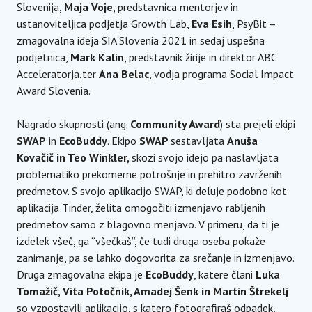
Slovenija,
Maja Voje
, predstavnica mentorjev in
ustanoviteljica podjetja Growth Lab,
Eva Esih
, PsyBit –
zmagovalna ideja SIA Slovenia 2021 in sedaj uspešna
podjetnica,
Mark Kalin
, predstavnik žirije in direktor ABC
Acceleratorja,ter
Ana Belac
, vodja programa Social Impact
Award Slovenia.
Nagrado skupnosti (ang.
Community Award
) sta prejeli ekipi
SWAP
in
EcoBuddy
. Ekipo
SWAP
sestavljata
Anuša
Kovačič in Teo Winkler,
skozi svojo idejo pa naslavljata
problematiko prekomerne potrošnje in prehitro zavrženih
predmetov. S svojo aplikacijo SWAP, ki deluje podobno kot
aplikacija Tinder, želita omogočiti izmenjavo rabljenih
predmetov samo z blagovno menjavo. V primeru, da ti je
izdelek všeč, ga “všečkaš”, če tudi druga oseba pokaže
zanimanje, pa se lahko dogovorita za srečanje in izmenjavo.
Druga zmagovalna ekipa je
EcoBuddy
, katere člani
Luka
Tomažič, Vita Potočnik, Amadej Šenk in Martin Štrekelj
so vzpostavili aplikacijo, s katero fotografiraš odpadek,