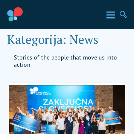
Preskoči
na
Države SIA
Meni
Išči
vsebino
Social Impact Award Slovenia
Kategorija:
News
Stories of the people that move us into
action