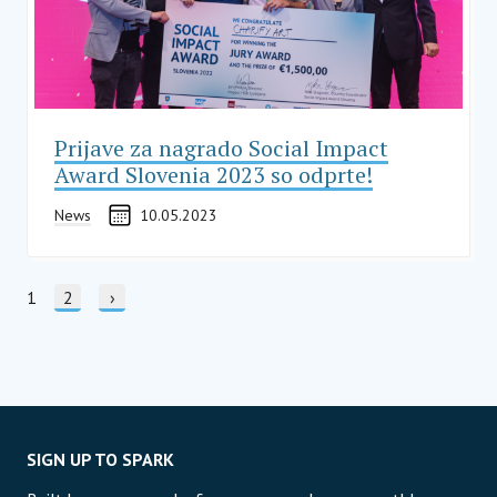
Prijave za nagrado Social Impact
Award Slovenia 2023 so odprte!
News
10.05.2023
ŠTEVILČENJE STRANI
Current page
1
Stran
2
Naslednja stran
›
SIGN UP TO SPARK