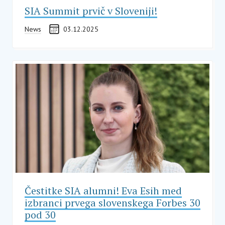
SIA Summit prvič v Sloveniji!
News
03.12.2025
Čestitke SIA alumni! Eva Esih med
izbranci prvega slovenskega Forbes 30
pod 30