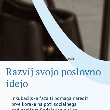
Domov
Program
O fazi inkubacije
Razvij svojo poslovno
idejo
Inkubacijska faza ti pomaga narediti
prve korake na poti socialnega