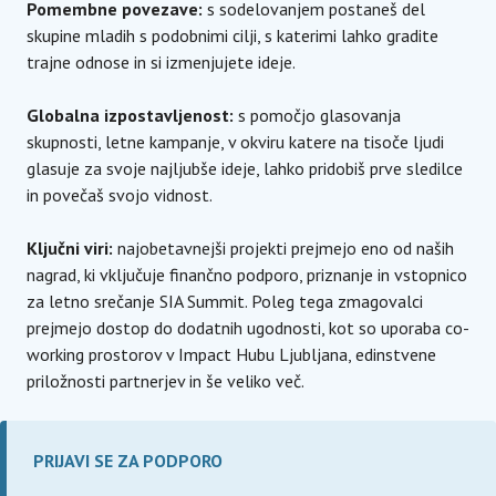
Pomembne povezave:
s sodelovanjem postaneš del
skupine mladih s podobnimi cilji, s katerimi lahko gradite
trajne odnose in si izmenjujete ideje.
Globalna izpostavljenost:
s pomočjo glasovanja
skupnosti, letne kampanje, v okviru katere na tisoče ljudi
glasuje za svoje najljubše ideje, lahko pridobiš prve sledilce
in povečaš svojo vidnost.
Ključni viri:
najobetavnejši projekti prejmejo eno od naših
nagrad, ki vključuje finančno podporo, priznanje in vstopnico
za letno srečanje SIA Summit. Poleg tega zmagovalci
prejmejo dostop do dodatnih ugodnosti, kot so uporaba co-
working prostorov v Impact Hubu Ljubljana, edinstvene
priložnosti partnerjev in še veliko več.
PRIJAVI SE ZA PODPORO