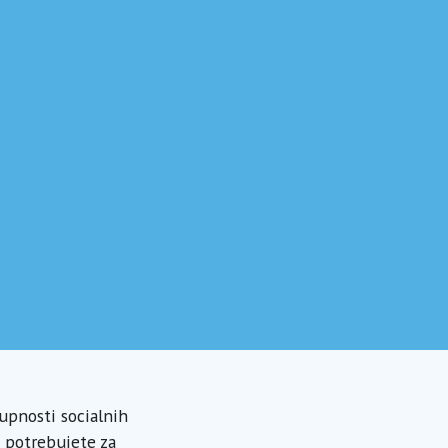
upnosti socialnih
u potrebujete za