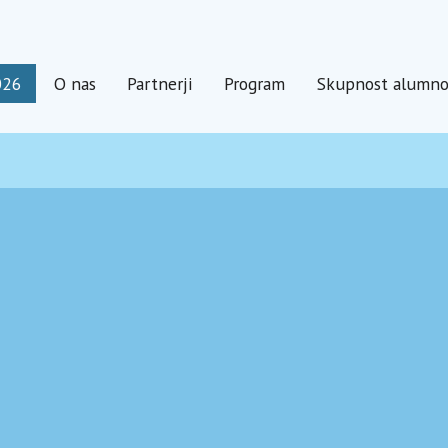
026
O nas
Partnerji
Program
Skupnost alumn