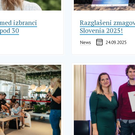
 med izbranci
Razglašeni zmagov
 pod 30
Slovenia 2025!
News
24.09.2025