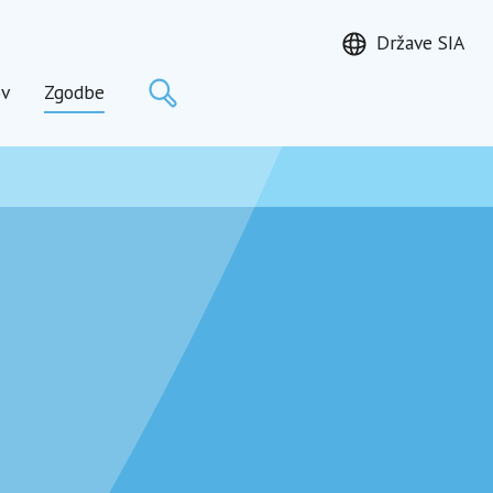
Države SIA
Išči
ov
Zgodbe