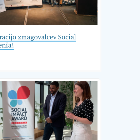
acijo zmagovalcev Social
enia!