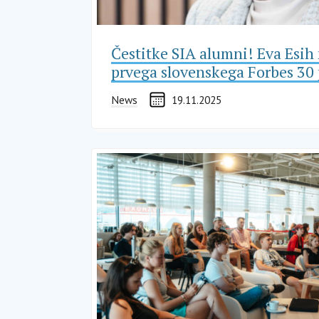
Čestitke SIA alumni! Eva Esih
prvega slovenskega Forbes 30
News
19.11.2025