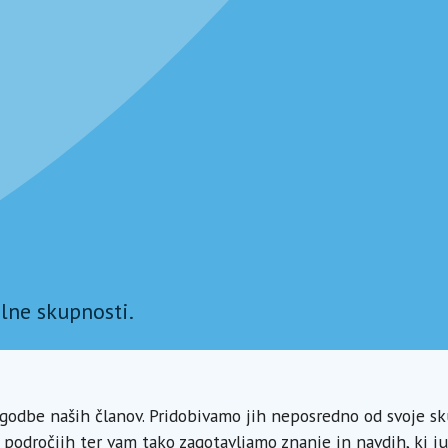
lne skupnosti.
zgodbe naših članov. Pridobivamo jih neposredno od svoje sk
 področjih ter vam tako zagotavljamo znanje in navdih, ki j