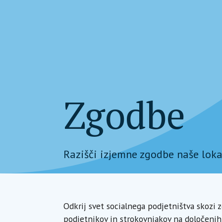
Zgodbe
Razišči izjemne zgodbe naše loka
Odkrij svet socialnega podjetništva skozi 
podjetnikov in strokovnjakov na določenih