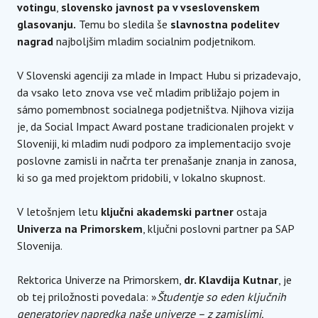
votingu
,
slovensko javnost pa v vseslovenskem
glasovanju.
Temu bo sledila še
slavnostna podelitev
nagrad
najboljšim mladim socialnim podjetnikom.
V Slovenski agenciji za mlade in Impact Hubu si prizadevajo,
da vsako leto znova vse več mladim približajo pojem in
sámo pomembnost socialnega podjetništva. Njihova vizija
je, da Social Impact Award postane tradicionalen projekt v
Sloveniji, ki mladim nudi podporo za implementacijo svoje
poslovne zamisli in načrta ter prenašanje znanja in zanosa,
ki so ga med projektom pridobili, v lokalno skupnost.
V letošnjem letu
ključni akademski partner
ostaja
Univerza na Primorskem
, ključni poslovni partner pa SAP
Slovenija.
Rektorica Univerze na Primorskem,
dr. Klavdija Kutnar
, je
ob tej priložnosti povedala: »
Študentje so eden ključnih
generatorjev napredka naše univerze – z zamislimi,