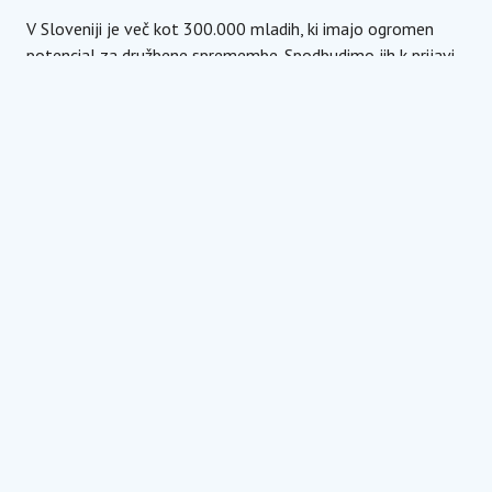
V Sloveniji je več kot 300.000 mladih, ki imajo ogromen
potencial za družbene spremembe. Spodbudimo jih k prijavi
in podprimo razvoj naslednje generacije uspešnih socialnih
podjetnikov!
DELI
LinkedIn
Facebook
Twitter
Email
SIGN UP TO SPARK
Built by young people, for young people, our
monthly newsletter shares inspiring stories from
local young social entrepreneurs, tips & tricks for
building a venture, and involvement opportunities
to start your journey or take it to the next level.
It's free, clean-cut, and shows off our best humor.