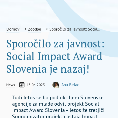
Domov
Zgodbe
Sporočilo za javnost: Social Impact Award Slovenia je nazaj!
Sporočilo za javnost:
Social Impact Award
Slovenia je nazaj!
Coordinator
SLOAM – Sl
CREATED ON
AVTOR
Ana Belac
News
13.04.2023
COORDINATOR, STEERING BOARD MEMB
ana.belac@socialimpactaward.net
Tudi letos se bo pod okriljem Slovenske
agencije za mlade odvil projekt Social
Impact Award Slovenia – letos že tretjič!
Soorganizator projekta ostaja Impact