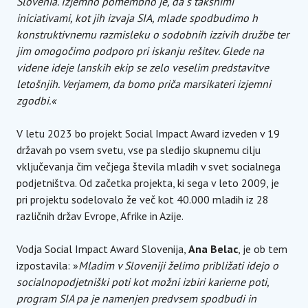
Slovenia. Izjemno pomembno je, da s takšnimi
iniciativami, kot jih izvaja SIA, mlade spodbudimo h
konstruktivnemu razmisleku o sodobnih izzivih družbe ter
jim omogočimo podporo pri iskanju rešitev. Glede na
videne ideje lanskih ekip se zelo veselim predstavitve
letošnjih. Verjamem, da bomo priča marsikateri izjemni
zgodbi.«
V letu 2023 bo projekt Social Impact Award izveden v 19
državah po vsem svetu, vse pa sledijo skupnemu cilju
vključevanja čim večjega števila mladih v svet socialnega
podjetništva. Od začetka projekta, ki sega v leto 2009, je
pri projektu sodelovalo že več kot 40.000 mladih iz 28
različnih držav Evrope, Afrike in Azije.
Vodja Social Impact Award Slovenija,
Ana Belac
, je ob tem
izpostavila: »
Mladim v Sloveniji želimo približati idejo o
socialnopodjetniški poti kot možni izbiri karierne poti,
program SIA pa je namenjen predvsem spodbudi in