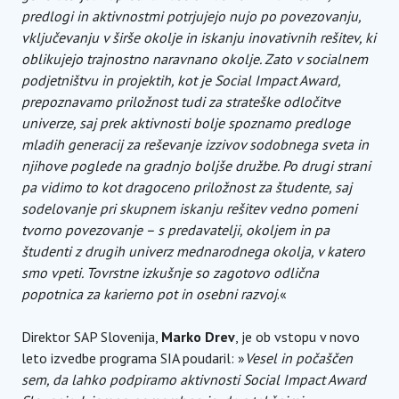
predlogi in aktivnostmi potrjujejo nujo po povezovanju,
vključevanju v širše okolje in iskanju inovativnih rešitev, ki
oblikujejo trajnostno naravnano okolje. Zato v socialnem
podjetništvu in projektih, kot je Social Impact Award,
prepoznavamo priložnost tudi za strateške odločitve
univerze, saj prek aktivnosti bolje spoznamo predloge
mladih generacij za reševanje izzivov sodobnega sveta in
njihove poglede na gradnjo boljše družbe. Po drugi strani
pa vidimo to kot dragoceno priložnost za študente, saj
sodelovanje pri skupnem iskanju rešitev vedno pomeni
tvorno povezovanje – s predavatelji, okoljem in pa
študenti z drugih univerz mednarodnega okolja, v katero
smo vpeti. Tovrstne izkušnje so zagotovo odlična
popotnica za karierno pot in osebni razvoj
.«
Direktor SAP Slovenija,
Marko Drev
, je ob vstopu v novo
leto izvedbe programa SIA poudaril: »
Vesel in počaščen
sem, da lahko podpiramo aktivnosti Social Impact Award