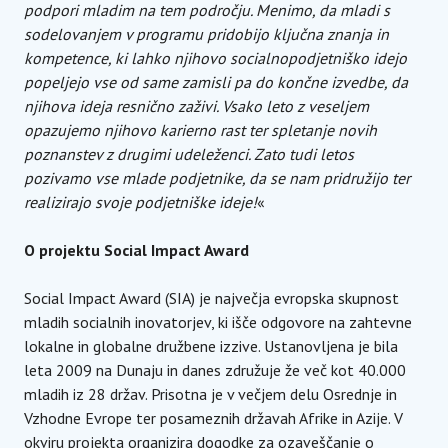
podpori mladim na tem področju. Menimo, da mladi s
sodelovanjem v programu pridobijo ključna znanja in
kompetence, ki lahko njihovo socialnopodjetniško idejo
popeljejo vse od same zamisli pa do končne izvedbe, da
njihova ideja resnično zaživi. Vsako leto z veseljem
opazujemo njihovo karierno rast ter spletanje novih
poznanstev z drugimi udeleženci. Zato tudi letos
pozivamo vse mlade podjetnike, da se nam pridružijo ter
realizirajo svoje podjetniške ideje!
«
O projektu Social Impact Award
Social Impact Award (SIA) je največja evropska skupnost
mladih socialnih inovatorjev, ki išče odgovore na zahtevne
lokalne in globalne družbene izzive. Ustanovljena je bila
leta 2009 na Dunaju in danes združuje že več kot 40.000
mladih iz 28 držav. Prisotna je v večjem delu Osrednje in
Vzhodne Evrope ter posameznih državah Afrike in Azije. V
okviru projekta organizira dogodke za ozaveščanje o