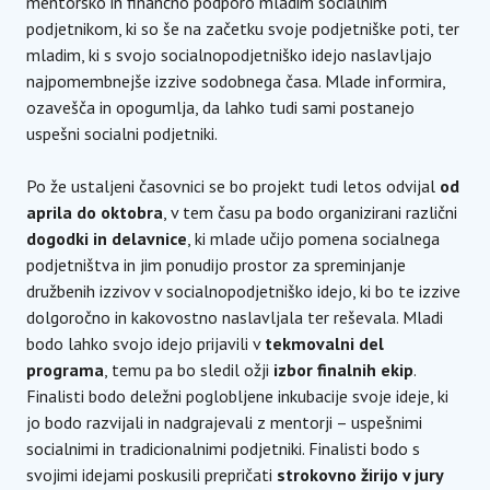
mentorsko in finančno podporo mladim socialnim
podjetnikom, ki so še na začetku svoje podjetniške poti, ter
mladim, ki s svojo socialnopodjetniško idejo naslavljajo
najpomembnejše izzive sodobnega časa. Mlade informira,
ozavešča in opogumlja, da lahko tudi sami postanejo
uspešni socialni podjetniki.
Po že ustaljeni časovnici se bo projekt tudi letos odvijal
od
aprila do oktobra
, v tem času pa bodo organizirani različni
dogodki in delavnice
, ki mlade učijo pomena socialnega
podjetništva in jim ponudijo prostor za spreminjanje
družbenih izzivov v socialnopodjetniško idejo, ki bo te izzive
dolgoročno in kakovostno naslavljala ter reševala. Mladi
bodo lahko svojo idejo prijavili v
tekmovalni del
programa
, temu pa bo sledil ožji
izbor finalnih ekip
.
Finalisti bodo deležni poglobljene inkubacije svoje ideje, ki
jo bodo razvijali in nadgrajevali z mentorji – uspešnimi
socialnimi in tradicionalnimi podjetniki. Finalisti bodo s
svojimi idejami poskusili prepričati
strokovno žirijo v jury