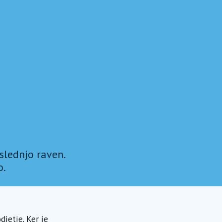
slednjo raven.
o.
djetje. Ker je