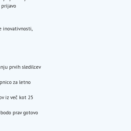
 prijavo
e inovativnosti,
nju prvih sledilcev
pnico za letno
v iz več kot 25
e bodo prav gotovo