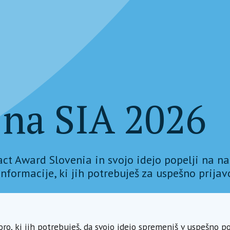
e na SIA 2026
ct Award Slovenia in svojo idejo popelji na na
formacije, ki jih potrebuješ za uspešno prijav
ro, ki jih potrebuješ, da svojo idejo spremeniš v uspešno po