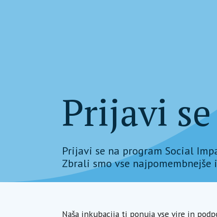
Prijavi s
Prijavi se na program Social Impa
Zbrali smo vse najpomembnejše in
Naša inkubacija ti ponuja vse vire in podpo