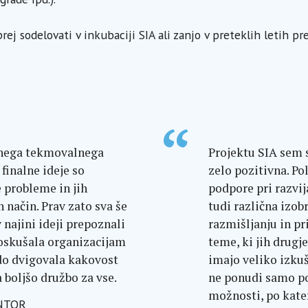
prej sodelovati v inkubaciji SIA ali zanjo v preteklih letih pr
vnega tekmovalnega
Projektu SIA sem se
 finalne ideje so
zelo pozitivna. P
 probleme in jih
podpore pri razvij
 način. Prav zato sva še
tudi različna izob
 najini ideji prepoznali
razmišljanju in pr
poskušala organizacijam
teme, ki jih drugje
odo dvigovala kakovost
imajo veliko izku
 boljšo družbo za vse.
ne ponudi samo po
možnosti, po kater
ENTOR