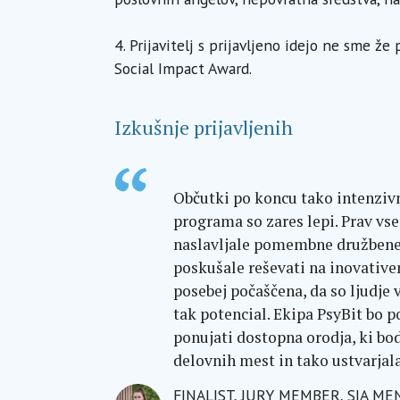
4.
Prijavitelj s prijavljeno idejo ne sme že 
Social Impact Award.
Izkušnje prijavljenih
Občutki po koncu tako intenzi
programa so zares lepi. Prav vse
naslavljale pomembne družbene
poskušale reševati na inovativen
posebej počaščena, da so ljudje v
tak potencial. Ekipa PsyBit bo 
ponujati dostopna orodja, ki b
delovnih mest in tako ustvarjala
FINALIST, JURY MEMBER, SIA M