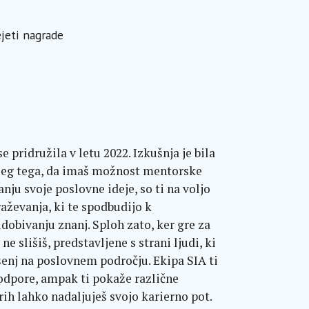
ejeti nagrade
 pridružila v letu 2022. Izkušnja je bila
oleg tega, da imaš možnost mentorske
anju svoje poslovne ideje, so ti na voljo
raževanja, ki te spodbudijo k
idobivanju znanj. Sploh zato, ker gre za
 ne slišiš, predstavljene s strani ljudi, ki
šenj na poslovnem področju. Ekipa SIA ti
dpore, ampak ti pokaže različne
ih lahko nadaljuješ svojo karierno pot.