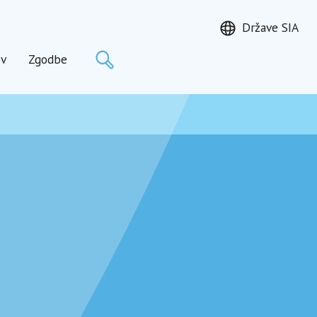
Države SIA
Išči
ov
Zgodbe