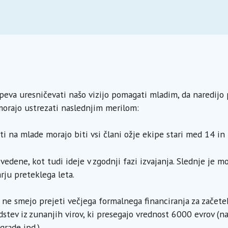
peva uresničevati našo vizijo pomagati mladim, da naredijo 
 morajo ustrezati naslednjim merilom:
 na mlade morajo biti vsi člani ožje ekipe stari med 14 in 
vedene, kot tudi ideje v zgodnji fazi izvajanja. Slednje je mo
rju preteklega leta.
ve ne smejo prejeti večjega formalnega financiranja za začete
stev iz zunanjih virov, ki presegajo vrednost 6000 evrov (na
rade ipd.).