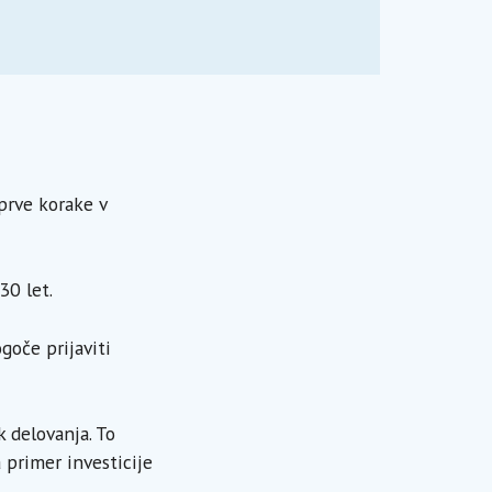
prve korake v
30 let.
goče prijaviti
k delovanja. To
 primer investicije