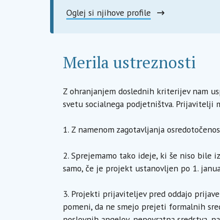
Oglej si njihove profile
Merila ustreznosti
Z ohranjanjem doslednih kriterijev nam us
svetu socialnega podjetništva. Prijavitelji
1.
Z namenom zagotavljanja osredotočenosti
2.
Sprejemamo tako ideje, ki še niso bile iz
samo, če je projekt ustanovljen po 1. janua
3. Projekti prijaviteljev pred oddajo prija
pomeni, da ne smejo prejeti formalnih sred
poslovnih angelov, nepovratna sredstva, nag