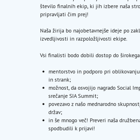
število finalnih ekip, ki jih izbere naša st
pripravljati čim prej!
Naša žirija bo najobetavnejše ideje po zakl
izvedljivosti in razpoložljivosti ekipe.
Vsi finalisti bodo dobili dostop do širokega
mentorstvo in podporo pri oblikovanju 
in strank;
možnost, da osvojijo nagrado Social Im
srečanje SIA Summit;
povezavo z našo mednarodno skupnostjo 
držav;
in še mnogo več! Preveri naša družbena 
spodbudili k prijavi!