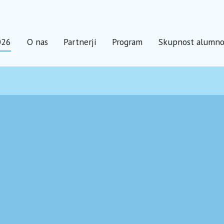
026
O nas
Partnerji
Program
Skupnost alumn