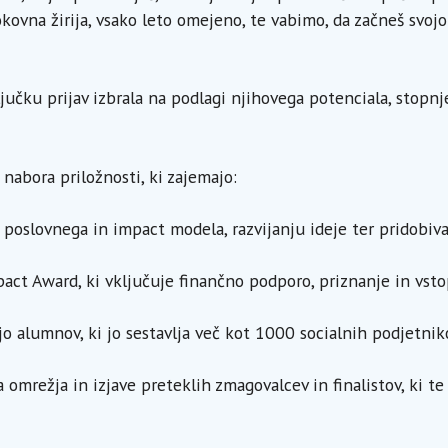
rokovna žirija, vsako leto omejeno, te vabimo, da začneš svojo
jučku prijav izbrala na podlagi njihovega potenciala, stopnj
 nabora priložnosti, ki zajemajo:
poslovnega in impact modela, razvijanju ideje ter pridobiva
pact Award, ki vključuje finančno podporo, priznanje in vsto
alumnov, ki jo sestavlja več kot 1000 socialnih podjetniko
omrežja in izjave preteklih zmagovalcev in finalistov, ki t