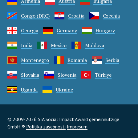
Armenia
Austria
Bulgaria
Congo (DRC)
Croatia
Czechia
Georgia
Germany
Hungary
India
Mexico
Moldova
Montenegro
Romania
Serbia
Slovakia
Slovenia
Türkiye
Uganda
Ukraine
© 2009-2026 SIA Social Impact Award gemeinnützige
GmbH ®
Politika zasebnosti
Impresum