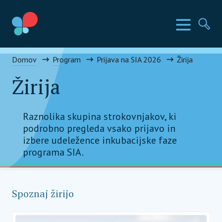
Preskoči
na
Države SIA
Meni
Išči
vsebino
Social Impact Award Slovenia
Domov
Program
Prijava na SIA 2026
Žirija
Žirija
Raznolika skupina strokovnjakov, ki
podrobno pregleda vsako prijavo in
izbere udeležence inkubacijske faze
programa SIA.
Spoznaj žirijo